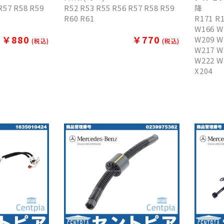
R57 R58 R59
R52 R53 R55 R56 R57 R58 R59
降
R60 R61
R171 R
W166 W
￥880
￥770
W209 W
(税込)
(税込)
W217 W
W222 W
X204