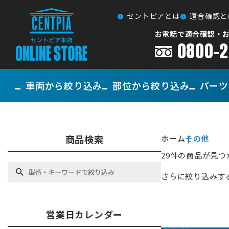
セントピアとは
適合確認と
お電話で適合確認・
0800-2
車両から
絞り込み
部位から
絞り込み
パーツ
商品検索
ホーム
その他
29件の商品が見
さらに絞り込みする
営業日カレンダー