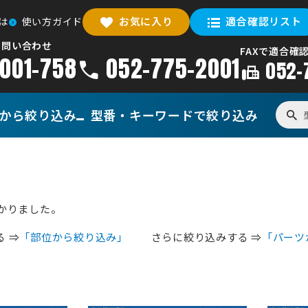
お気に入り
適合確認リスト
は
使い方ガイド
お問い合わせ
FAXで適合確
001-758
052-775-2001
052-
から
絞り込み
型番・
キーワードで
絞り込み
つかりました。
 ⇒
「部位から絞り込み」
さらに絞り込みする ⇒
「パーツ