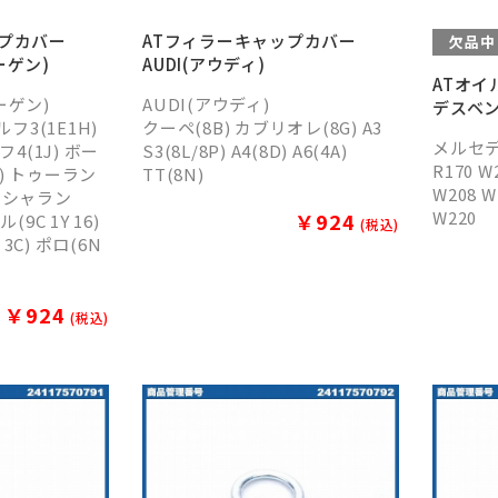
ップカバー
ATフィラーキャップカバー
欠品中
ーゲン)
AUDI(アウディ)
ATオイ
ーゲン)
AUDI(アウディ)
デスベ
フ3(1E1H)
クーペ(8B) カブリオレ(8G) A3
メルセ
フ4(1J) ボー
S3(8L/8P) A4(8D) A6(4A)
R170 W
K) トゥーラン
TT(8N)
W208 W
) シャラン
W220
￥924
9C 1Y 16)
(税込)
 3C) ポロ(6N
￥924
(税込)